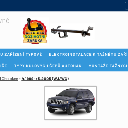
evně
U ZAŘÍZENÍ TYPOVÉ
ELEKTROINSTALACE K TAŽNÉMU ZAŘÍ
IČE
TYPY KULOVÝCH ČEPŮ AUTOHAK
MONTÁŽE TAŽNÝCH
-
d Cherokee
4.1999->5.2005 (WJ/WG)