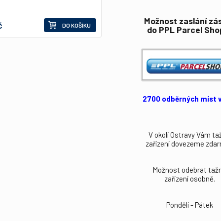
Možnost zaslání zás
č
DO KOŠÍKU
do PPL Parcel Sho
2700 odběrných míst v
V okolí Ostravy Vám ta
zařízení dovezeme zda
Možnost odebrat taž
zařízení osobně.
Pondělí - Pátek