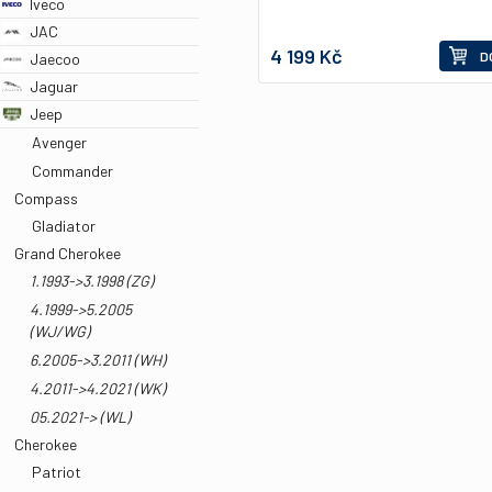
Iveco
JAC
4 199 Kč
D
Jaecoo
Jaguar
Jeep
Avenger
Commander
Compass
Gladiator
Grand Cherokee
1.1993->3.1998 (ZG)
4.1999->5.2005
(WJ/WG)
6.2005->3.2011 (WH)
4.2011->4.2021 (WK)
05.2021-> (WL)
Cherokee
Patriot