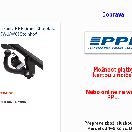
Doprava
ařízení JEEP Grand Cherokee
(WJ/WG) Steinhof
Možnost platb
kartou u řidiče
Nebo online na w
TEINHOF
PPL.
:
3.1999->5.2005
Přeprava zboží službo
Parcel od 149 Kč vč. 