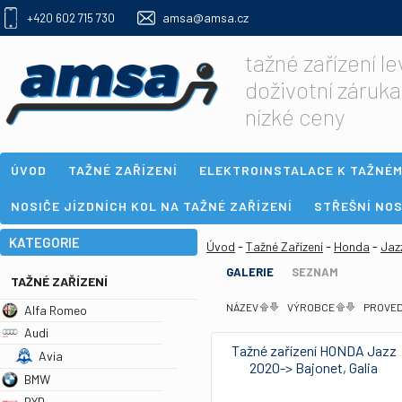
amsa@amsa.cz
+420 602 715 730
tažné zařízení l
doživotní záruka
nízké ceny
ÚVOD
TAŽNÉ ZAŘÍZENÍ
ELEKTROINSTALACE K TAŽNÉM
NOSIČE JÍZDNÍCH KOL NA TAŽNÉ ZAŘÍZENÍ
STŘEŠNÍ NOS
KATEGORIE
-
-
-
Úvod
Tažné Zařízení
Honda
Jaz
GALERIE
SEZNAM
TAŽNÉ ZAŘÍZENÍ
NÁZEV
VÝROBCE
PROVED
Alfa Romeo
Audi
Tažné zařízení HONDA Jazz
Avia
2020-> Bajonet, Galia
BMW
BYD