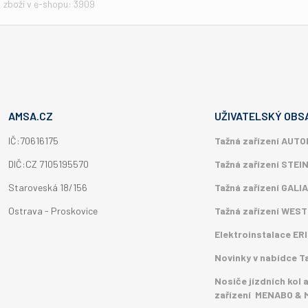
zboží v e-shopu: 3909
AMSA.CZ
UŽIVATELSKÝ OBS
IČ:70616175
Tažná zařízení AUT
DIČ:CZ 7105195570
Tažná zařízení STEI
Staroveská 18/156
Tažná zařízení GALIA
Ostrava - Proskovice
Tažná zařízení WES
Elektroinstalace E
Novinky v nabídce T
Nosiče jízdních kol 
zařízení MENABO & 