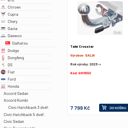
Citroen
Cupra
Chery
Dacia
Daewoo
Daihatsu
Také Crosstar
Dodge
Výrobce:
GALIA
Dongfeng
Rok výroby:
2023->
DS
Fiat
Kód:
GH1155C
Ford
Honda
Accord Sedan
Accord Kombi
7 799 Kč
Civic Hatchback 3 dvéř.
DO KOŠÍKU
Civic Hatchback 5 dvéř.
Civic Sedan